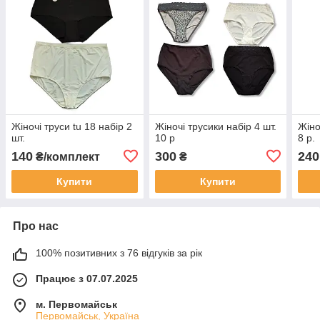
Жіночі труси tu 18 набір 2
Жіночі трусики набір 4 шт.
Жіно
шт.
10 р
8 р.
140
300
240
₴/комплект
₴
Купити
Купити
Про нас
100% позитивних з 76 відгуків за рік
Працює з 07.07.2025
м. Первомайськ
Первомайськ, Україна