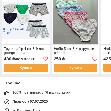
Труси набір 4 шт. 8-9 лет
Набір 5 шт. 3-4 р трусики
Набі
george-primark
primark
рокі
480
250
425
₴/комплект
₴
Купити
Купити
Про нас
100% позитивних з 76 відгуків за рік
Працює з 07.07.2025
м. Первомайськ