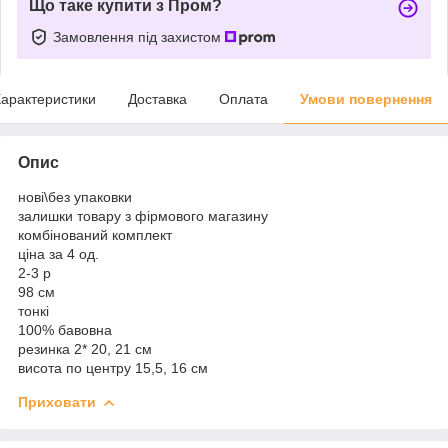
Що таке купити з Пром?
Замовлення під захистом
арактеристики
Доставка
Оплата
Умови повернення
Опис
нові\без упаковки
залишки товару з фірмового магазину
комбінований комплект
ціна за 4 од.
2-3 р
98 см
тонкі
100% бавовна
резинка 2* 20, 21 см
висота по центру 15,5, 16 см
Приховати