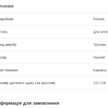
Основні
иробник
Primark
тать
Для хлоп
ид виробу
Трусики
олір
Чорний
ип тканини
Бавовна
озмір дитячого одягу (за зростом)
122-128
нформація для замовлення