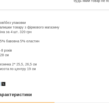
будь-який товар не п
ові\без упаковки
алишки товару з фірмового магазину
іна за 4 шт. 320 грн
5% бавовна 5% еластин
-8 років
28 см
езинка 2* 25,5, 26,5 см
исота по центру 19 см
арактеристики