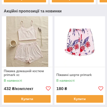
Акційні пропозиції та новинки
Піжама домашній костюм
primark хс
Піжамні шорти primark
В наявності
В наявності
432
180
₴/комплект
₴
Купити
Купити