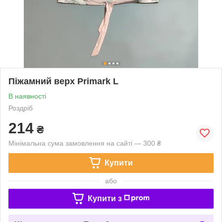
Піжамний верх Primark L
В наявності
Роздріб
214
₴
Мінімальна сума замовлення на сайті — 300 ₴
Купити
або
Купити з