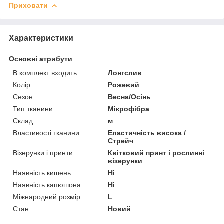
Приховати
Характеристики
Основні атрибути
В комплект входить
Лонгслив
Колір
Рожевий
Сезон
Весна/Осінь
Тип тканини
Мікрофібра
Склад
м
Властивості тканини
Еластичність висока /
Стрейч
Візерунки і принти
Квітковий принт і рослинні
візерунки
Наявність кишень
Ні
Наявність капюшона
Ні
Міжнародний розмір
L
Стан
Новий