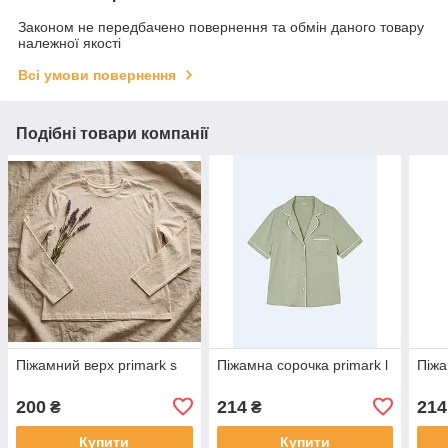
Законом не передбачено повернення та обмін даного товару
належної якості
Всі умови повернення
Подібні товари компанії
Піжамний верх primark s
Піжамна сорочка primark l
Піжа
200
214
214
₴
₴
Купити
Купити