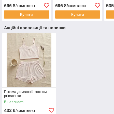
696
696
535
₴/комплект
₴/комплект
Купити
Купити
Акційні пропозиції та новинки
Піжама домашній костюм
primark хс
В наявності
432
₴/комплект