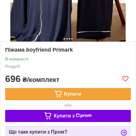
Піжама boyfriend Primark
В наявності
Роздріб
696
₴/комплект
Купити
або
Купити з
Що таке купити з Пром?