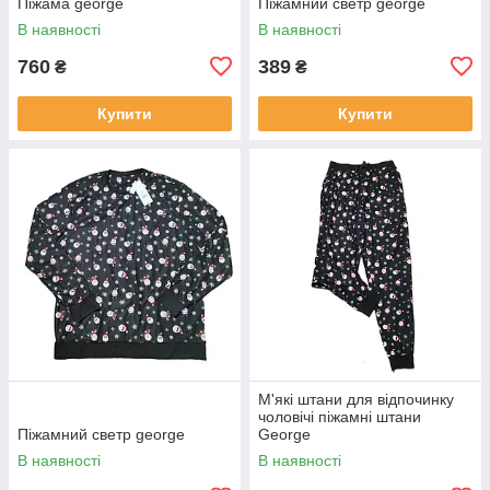
Піжама george
Піжамний светр george
В наявності
В наявності
760
389
₴
₴
Купити
Купити
М'які штани для відпочинку
чоловічі піжамні штани
Піжамний светр george
George
В наявності
В наявності