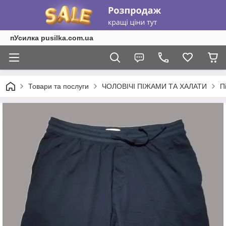
пУсилка pusilka.com.ua
Товари та послуги
ЧОЛОВІЧІ ПІЖАМИ ТА ХАЛАТИ
П