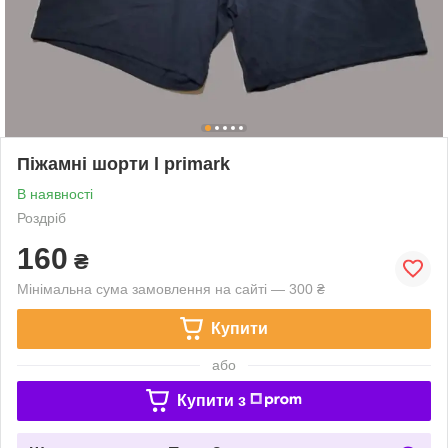
Піжамні шорти l primark
В наявності
Роздріб
160
₴
Мінімальна сума замовлення на сайті — 300 ₴
Купити
або
Купити з