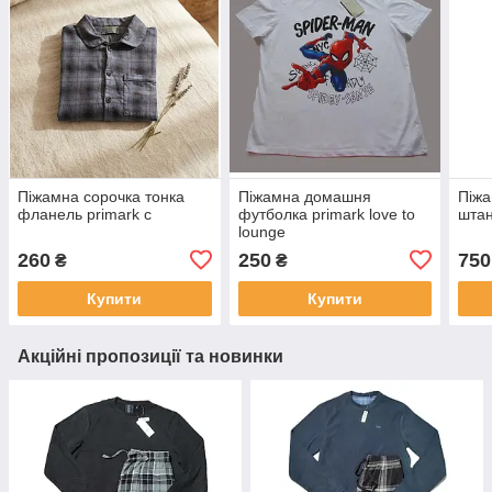
Піжамна сорочка тонка
Піжамна домашня
Піжа
фланель primark с
футболка primark love to
штан
lounge
260
250
750
₴
₴
Купити
Купити
Акційні пропозиції та новинки