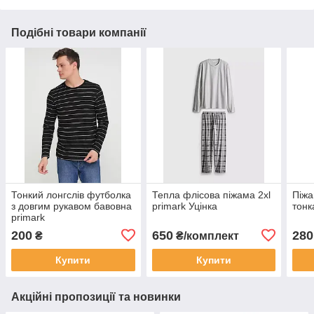
Подібні товари компанії
Тонкий лонгслів футболка
Тепла флісова піжама 2хl
Піжа
з довгим рукавом бавовна
primark Уцінка
тонк
primark
200
650
280
₴
₴/комплект
Купити
Купити
Акційні пропозиції та новинки