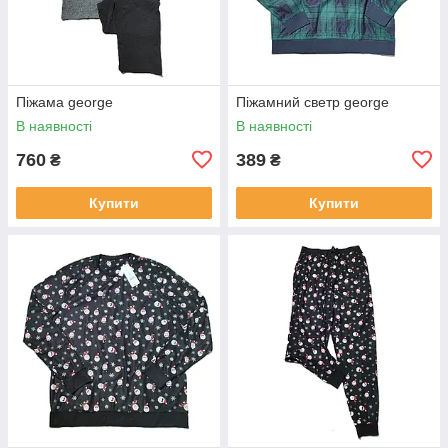
Піжама george
Піжамний светр george
В наявності
В наявності
760
389
₴
₴
Купити
Купити