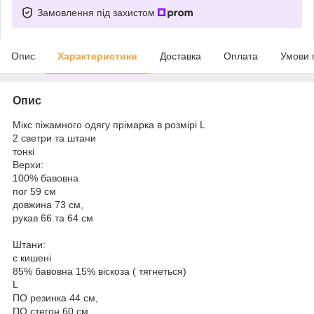
Замовлення під захистом
Опис
Характеристики
Доставка
Оплата
Умови 
Опис
Мікс піжамного одягу прімарка в розмірі L
2 светри та штани
тонкі
Верхи:
100% бавовна
пог 59 см
довжина 73 см,
рукав 66 та 64 см
Штани:
є кишені
85% бавовна 15% віскоза ( тягнеться)
L
ПО резинка 44 см,
ПО стегон 60 см,