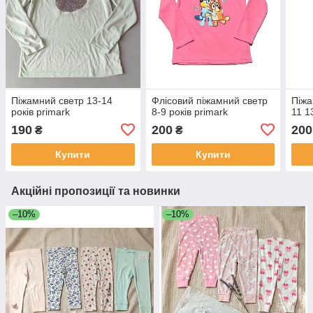
Піжамний светр 13-14
Флісовий піжамний светр
Піжа
років primark
8-9 років primark
11 1
190
200
200
₴
₴
Купити
Купити
Акційні пропозиції та новинки
–10%
–10%