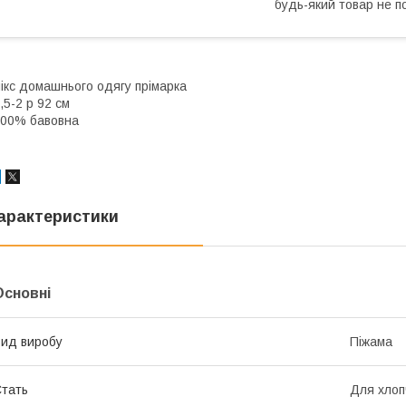
будь-який товар не п
ікс домашнього одягу прімарка
,5-2 р 92 см
00% бавовна
арактеристики
Основні
ид виробу
Піжама
тать
Для хлоп