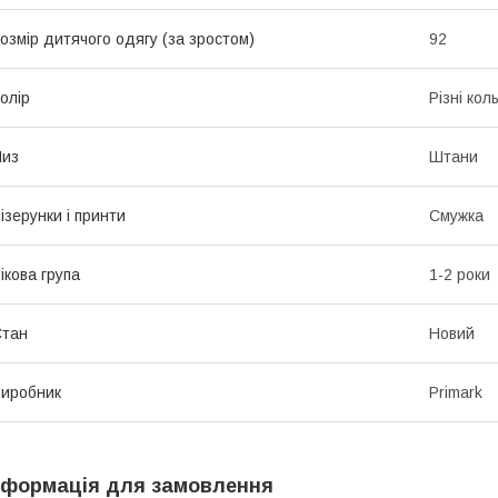
озмір дитячого одягу (за зростом)
92
олір
Різні кол
Низ
Штани
ізерунки і принти
Смужка
ікова група
1-2 роки
Стан
Новий
иробник
Primark
нформація для замовлення