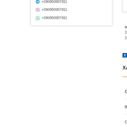
+380950957911
+380950957911
+380950957911
м
1
1
Х
В
С