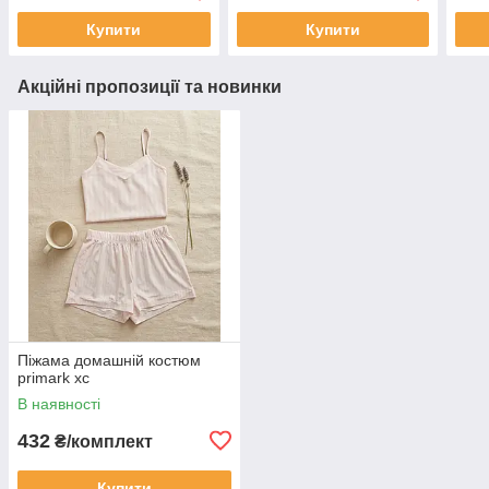
Купити
Купити
Акційні пропозиції та новинки
Піжама домашній костюм
primark хс
В наявності
432
₴/комплект
Купити