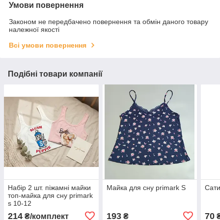
Умови повернення
Законом не передбачено повернення та обмін даного товару
належної якості
Всі умови повернення
Подібні товари компанії
Набір 2 шт. піжамні майки
Майка для сну primark S
Сати
топ-майка для сну primark
s 10-12
214
193
70
₴/комплект
₴