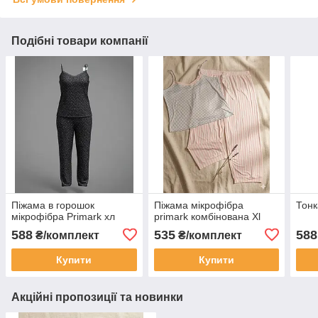
Подібні товари компанії
Піжама в горошок
Піжама мікрофібра
Тонк
мікрофібра Primark хл
primark комбінована Хl
588
535
588
₴/комплект
₴/комплект
Купити
Купити
Акційні пропозиції та новинки