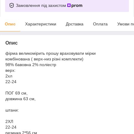
Замовлення під захистом
Опис
Характеристики
Доставка
Оплата
Умови п
Опис
фірма великомірить прошу враховувати мірки
комбінована ( верх-низ різні комплекти)
98% бавовна 2% поліестр
верх:
2хл
22-24
ПОГ 69 см,
довжина 63 см,
штани:
2ХЛ
22-24
резинка 2*56 см