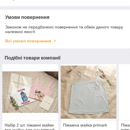
Умови повернення
Законом не передбачено повернення та обмін даного товару
належної якості
Всі умови повернення
Подібні товари компанії
Набір 2 шт. піжамні майки
Піжамна майка primark
Піжа
топ-майка для сну primark
prim