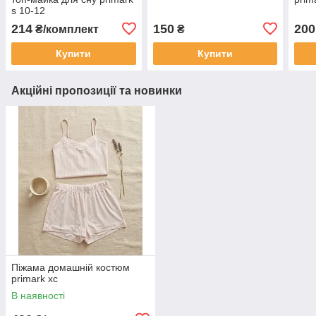
s 10-12
214
150
200
₴/комплект
₴
Купити
Купити
Акційні пропозиції та новинки
Піжама домашній костюм
primark хс
В наявності