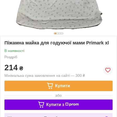
Піжамна майка для годуючої мами Primark xl
В наявності
Роздріб
214
₴
Мінімальна сума замовлення на сайті — 300 ₴
Купити
або
Купити з