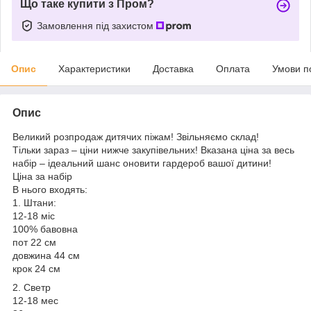
Що таке купити з Пром?
Замовлення під захистом
Опис
Характеристики
Доставка
Оплата
Умови п
Опис
Великий розпродаж дитячих піжам! Звільняємо склад!
Тільки зараз – ціни нижче закупівельних! Вказана ціна за весь
набір – ідеальний шанс оновити гардероб вашої дитини!
Ціна за набір
В нього входять:
1. Штани:
12-18 міс
100% бавовна
пот 22 см
довжина 44 см
крок 24 см
2. Светр
12-18 мес