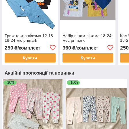
Трикотажна піжама 12-18
Набір піжам піжама 18-24
Комб
18-24 міс primark
мес primark
18-2
250
360
250
₴/комплект
₴/комплект
Купити
Купити
Акційні пропозиції та новинки
–10%
–10%