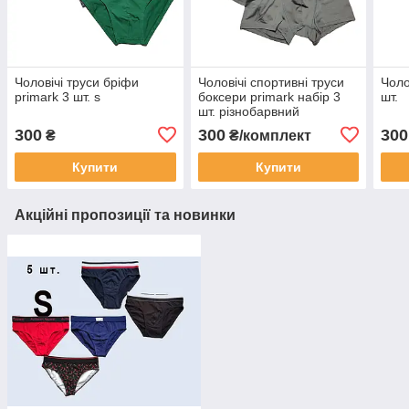
Чоловічі труси бріфи
Чоловічі спортивні труси
Чоло
primark 3 шт. s
боксери primark набір 3
шт.
шт. різнобарвний
300
300
300
₴
₴/комплект
Купити
Купити
Акційні пропозиції та новинки