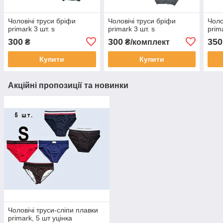
Чоловічі труси бріфи
Чоловічі труси бріфи
Чоло
primark 3 шт. s
primark 3 шт. s
prim
300
300
350
₴
₴/комплект
Купити
Купити
Акційні пропозиції та новинки
Чоловічі труси-сліпи плавки
primark, 5 шт уцінка