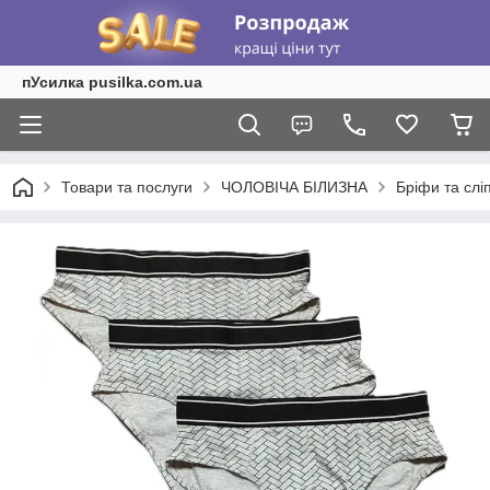
пУсилка pusilka.com.ua
Товари та послуги
ЧОЛОВІЧА БІЛИЗНА
Бріфи та слі