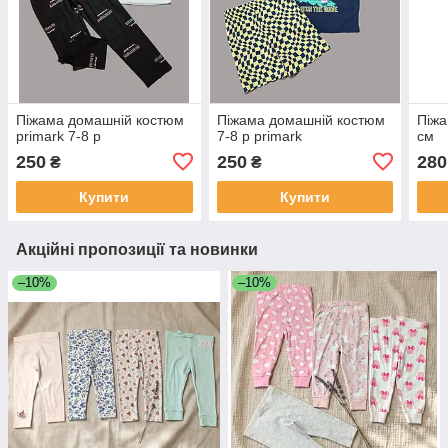
Піжама домашній костюм
Піжама домашній костюм
Піжа
primark 7-8 р
7-8 р primark
см
250
250
280
₴
₴
Купити
Купити
Акційні пропозиції та новинки
–10%
–10%