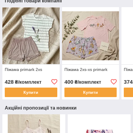
Подібні товари компанії
Піжама primark 2xs
Піжама 2xs-xs primark
Піжа
428
400
374
₴/комплект
₴/комплект
Купити
Купити
Акційні пропозиції та новинки