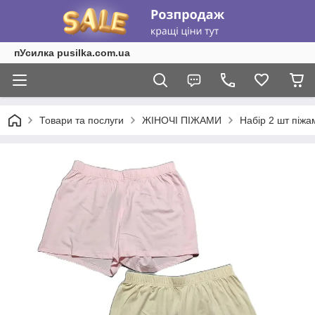
пУсилка pusilka.com.ua
Товари та послуги
ЖІНОЧІ ПІЖАМИ
Набір 2 шт піжа