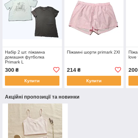
Набір 2 шт. піжамна
Піжамні шорти primark 2Хl
Піжа
домашня футболка
love
Primark L
300
214
200
₴
₴
Купити
Купити
Акційні пропозиції та новинки