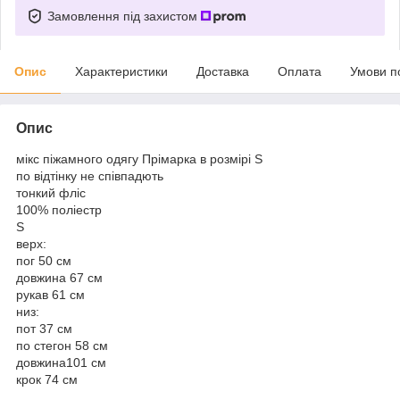
Замовлення під захистом
Опис
Характеристики
Доставка
Оплата
Умови п
Опис
мікс піжамного одягу Прімарка в розмірі S
по відтінку не співпадють
тонкий фліс
100% поліестр
S
верх:
пог 50 см
довжина 67 см
рукав 61 см
низ:
пот 37 см
по стегон 58 см
довжина101 см
крок 74 см