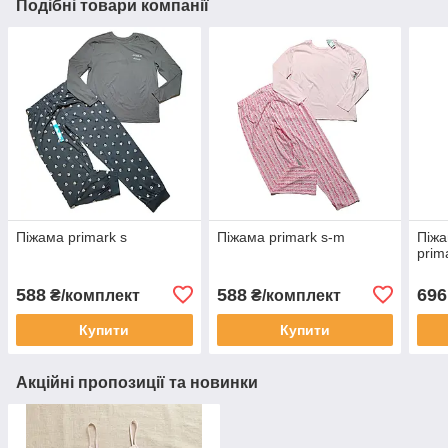
Подібні товари компанії
Піжама primark s
Піжама primark s-m
Піж
prim
588
588
696
₴/комплект
₴/комплект
Купити
Купити
Акційні пропозиції та новинки