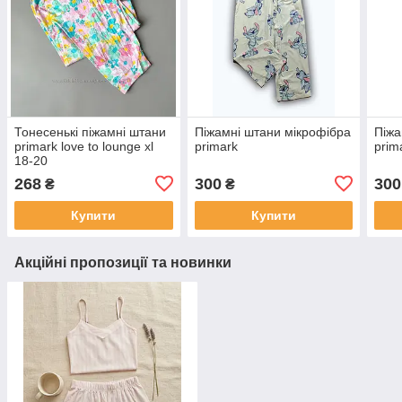
Тонесенькі піжамні штани
Піжамні штани мікрофібра
Піжа
primark love to lounge xl
primark
prim
18-20
268
300
300
₴
₴
Купити
Купити
Акційні пропозиції та новинки