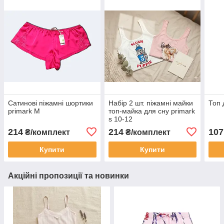
Сатинові піжамні шортики
Набір 2 шт. піжамні майки
Топ 
primark М
топ-майка для сну primark
s 10-12
214
214
107
₴/комплект
₴/комплект
Купити
Купити
Акційні пропозиції та новинки