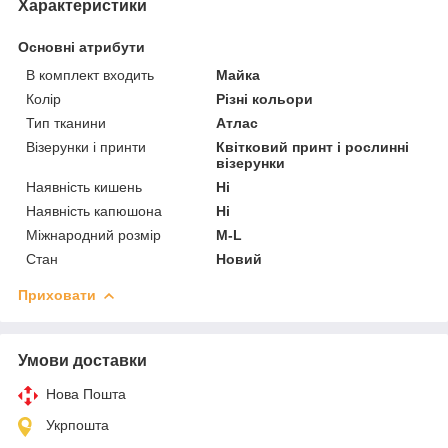
Характеристики
Основні атрибути
В комплект входить
Майка
Колір
Різні кольори
Тип тканини
Атлас
Візерунки і принти
Квітковий принт і рослинні
візерунки
Наявність кишень
Ні
Наявність капюшона
Ні
Міжнародний розмір
M-L
Стан
Новий
Приховати
Умови доставки
Нова Пошта
Укрпошта