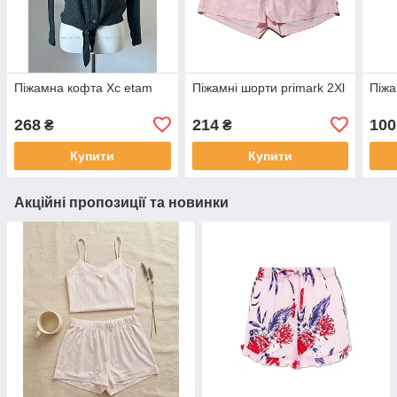
Піжамна кофта Хс etam
Піжамні шорти primark 2Хl
Піжа
268
214
100
₴
₴
Купити
Купити
Акційні пропозиції та новинки