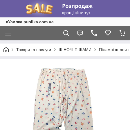
пУсилка pusilka.com.ua
Товари та послуги
ЖІНОЧІ ПІЖАМИ
Піжамні штани т