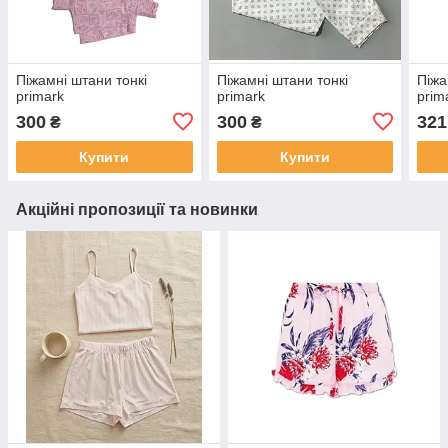
Піжамні штани тонкі
Піжамні штани тонкі
Піжа
primark
primark
prim
300
300
321
₴
₴
Купити
Купити
Акційні пропозиції та новинки