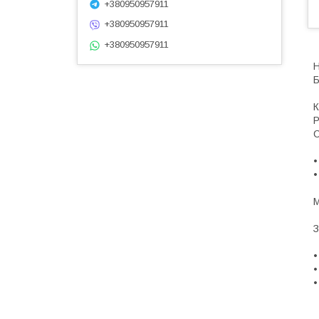
+380950957911
+380950957911
+380950957911
Н
Б
К
Р
С
•
•
М
З
•
•
•