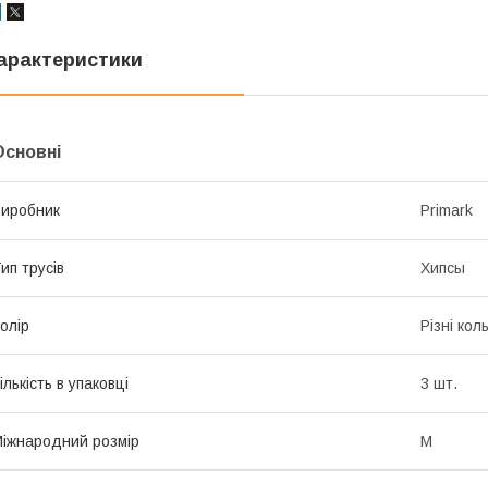
арактеристики
Основні
иробник
Primark
ип трусів
Хипсы
олір
Різні кол
ількість в упаковці
3 шт.
іжнародний розмір
M