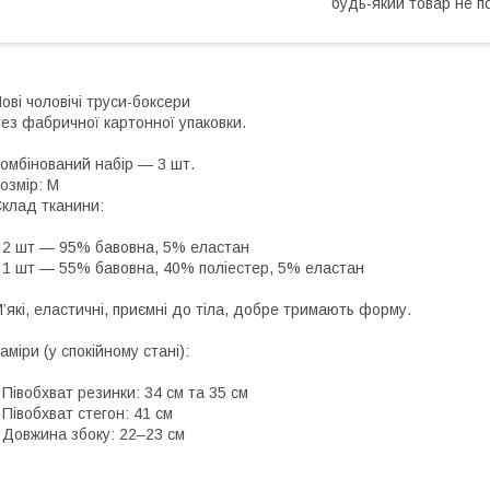
будь-який товар не п
ові чоловічі труси-боксери
ез фабричної картонної упаковки.
омбінований набір — 3 шт.
озмір: M
клад тканини:
 2 шт — 95% бавовна, 5% еластан
 1 шт — 55% бавовна, 40% поліестер, 5% еластан
’які, еластичні, приємні до тіла, добре тримають форму.
аміри (у спокійному стані):
 Півобхват резинки: 34 см та 35 см
 Півобхват стегон: 41 см
 Довжина збоку: 22–23 см