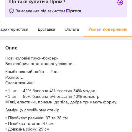
Що таке купити з Пром?
Замовлення під захистом
арактеристики
Доставка
Оплата
Умови повернення
Опис
Нові чоловічі труси-боксери
Без фабричної картонної упаковки.
Комбінований набір — 2 шт.
Розмір: L
Склад тканини:
• 1 шт — 42% бавовна 4% еластин 54% модал
• 1 шт — 55% бавовна 5% еластин 40% поліестр
М’які, еластичні, приємні до тіла, добре тримають форму.
Заміри (у спокійному стані):
• Півобхват резинки: 37 та 38 см
• Півобхват стегон: 47 см
• Довжина збоку: 29 см