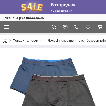
пУсилка pusilka.com.ua
Товари та послуги
Чоловічі спортивні труси боксери prim