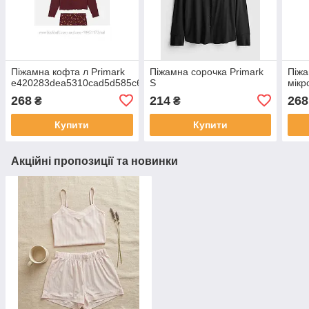
Піжамна кофта л Primark
Піжамна сорочка Primark
Піжа
e420283dea5310cad5d585c64874190b
S
мікр
268
214
268
₴
₴
Купити
Купити
Акційні пропозиції та новинки