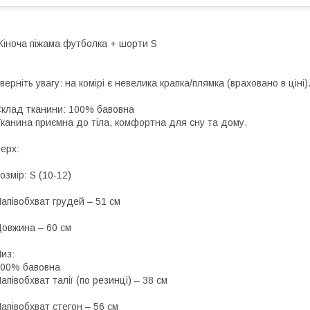
іноча піжама футболка + шорти S
верніть увагу: на комірі є невелика крапка/плямка (враховано в ціні)
клад тканини: 100% бавовна
канина приємна до тіла, комфортна для сну та дому.
ерх:
озмір: S (10-12)
апівобхват грудей – 51 см
овжина – 60 см
из:
00% бавовна
апівобхват талії (по резинці) – 38 см
апівобхват стегон – 56 см