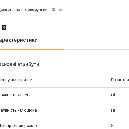
овжина по боковому шву – 32 см
арактеристики
Основні атрибути
ізерунки і принти
Геометри
аявність кишень
Ні
аявність капюшона
Ні
іжнародний розмір
S