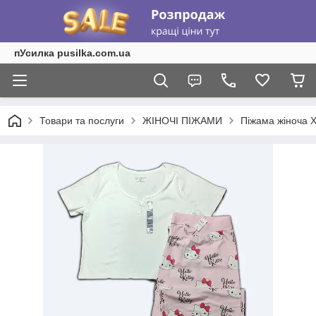
пУсилка pusilka.com.ua
Товари та послуги
ЖІНОЧІ ПІЖАМИ
Піжама жіноча X