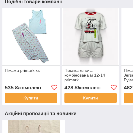
Подібні товари компанії
Піжама primark xs
Піжама жіноча
Піжа
комбінована м 12-14
Jers
primark
Pyja
дому
535
428
482
₴/комплект
₴/комплект
Купити
Купити
Акційні пропозиції та новинки