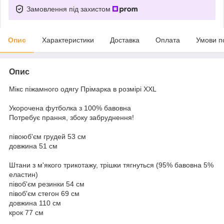
Замовлення під захистом
Опис
Характеристики
Доставка
Оплата
Умови п
Опис
Мікс піжамного одягу Прімарка в розмірі XXL
Укорочена футболка з 100% бавовна
Потребує прання, збоку забруднення!
півоюб'єм грудей 53 см
довжина 51 см
Штани з м'якого трикотажу, трішки тягнуться (95% бавовна 5%
еластин)
півоб'єм резинки 54 см
півоб'єм стегон 69 см
довжина 110 см
крок 77 см