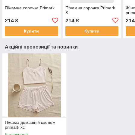
Піжамна сорочка Primark
Піжамна сорочка Primark
Жіно
S
prim
214
214
214
₴
₴
Купити
Купити
Акційні пропозиції та новинки
Піжама домашній костюм
primark хс
В наявності